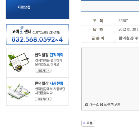
조 회
32307
날 짜
2012-01-30 1
글 쓴 이
한덕철강(주
칼라무소음트렌치200