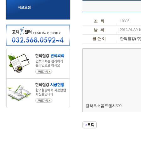
조 회
10805
날 짜
2012-01-30 1
글 쓴 이
한덕철강(주
칼라무소음트렌치300