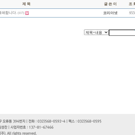
제 목
글 쓴 이
조 
폐쇄합니다.
코리아넷
955
(117)